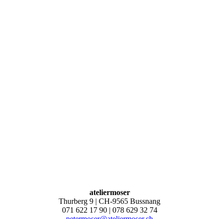
ateliermoser
Thurberg 9 | CH-9565 Bussnang
071 622 17 90 | 078 629 32 74
petermoser@ateliermoser.ch